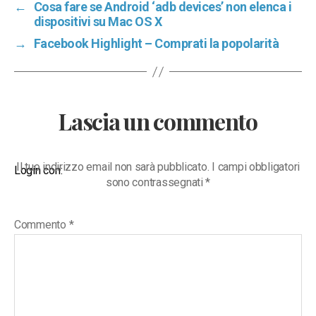
←
Cosa fare se Android ‘adb devices’ non elenca i
dispositivi su Mac OS X
→
Facebook Highlight – Comprati la popolarità
Lascia un commento
Il tuo indirizzo email non sarà pubblicato.
I campi obbligatori
Login con:
sono contrassegnati
*
Commento
*