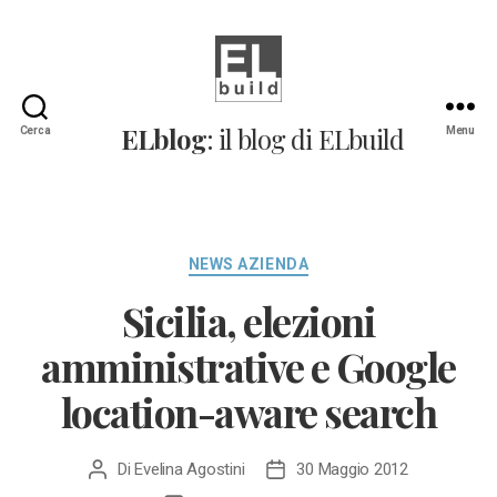
ELblog:
ELblog
: il blog di ELbuild
Cerca
Menu
Il
blog
di
ELbuild
Categorie
NEWS AZIENDA
Sicilia, elezioni
amministrative e Google
location-aware search
Di
Evelina Agostini
30 Maggio 2012
Autore
Data
articolo
dell'articolo