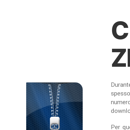
C
Z
Duran
spesso
numero
downloa
Per qu