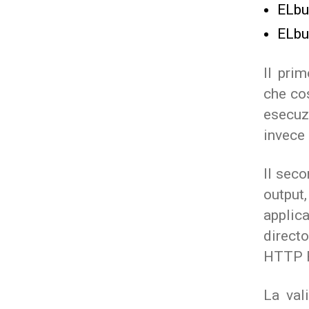
ELbui
ELbui
Il pri
che cos
esecuz
invece 
Il seco
output,
applic
direct
HTTP 
La val