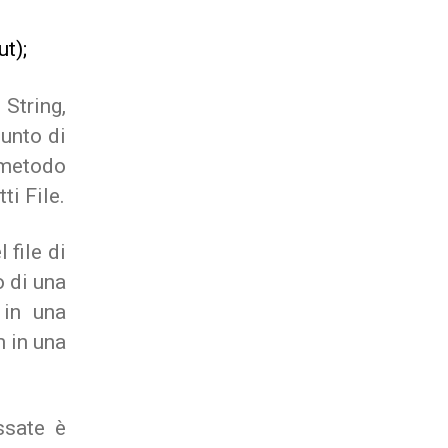
;
t);
String,
punto di
 metodo
ti File.
 file di
o di una
 in una
 in una
ssate è