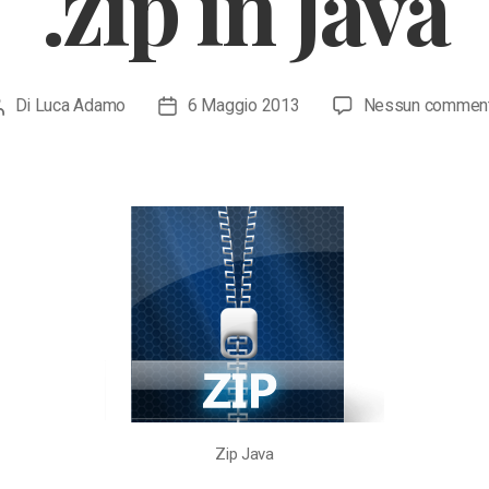
.zip in Java
Di
Luca Adamo
6 Maggio 2013
Nessun commen
Autore
Data
articolo
dell'articolo
Zip Java