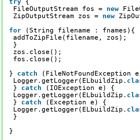
try
{
FileOutputStream fos = 
new
File
ZipOutputStream zos = 
new
ZipOu
for
(String filename : fnames){
addToZipFile(filename, zos);
}
zos.close();
fos.close();
} 
catch
(FileNotFoundException e
Logger.getLogger(ELbuildZip.
cla
} 
catch
(IOException e) {
Logger.getLogger(ELbuildZip.
cla
} 
catch
(Exception e) {
Logger.getLogger(ELbuildZip.
cla
}
}