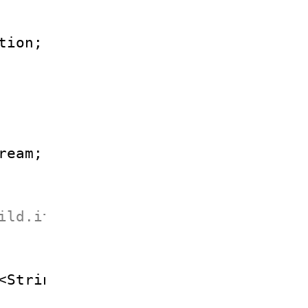
tion;
ream;
ild.it>
<String> fnames, String fout) {