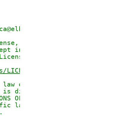
ca@elbuild.it>.
ense, Version 2.0 (the "License");
ept in compliance with the License
License at
s/LICENSE-2.0
 law or agreed to in writing, soft
 is distributed on an "AS IS" BASI
ONS OF ANY KIND, either express or
fic language governing permissions
.