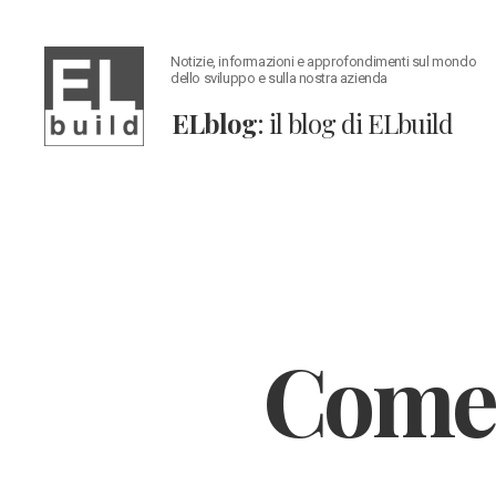
Notizie, informazioni e approfondimenti sul mondo
dello sviluppo e sulla nostra azienda
ELblog
: il blog di ELbuild
ELblog:
Il
blog
di
ELbuild
Come 