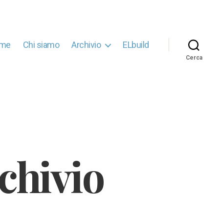
me
Chi siamo
Archivio
ELbuild
Cerca
chivio