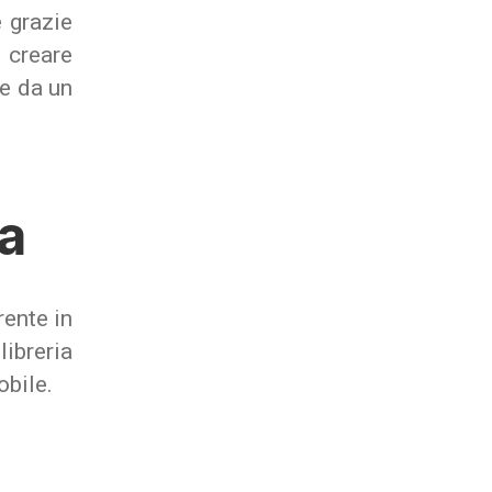
 grazie
creare
re da un
va
rente in
ibreria
obile.