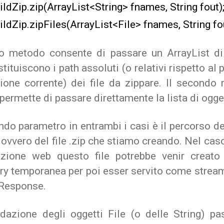
ldZip.zip(ArrayList<String> fnames, String fout)
ldZip.zipFiles(ArrayList<File> fnames, String fou
mo metodo consente di passare un ArrayList di 
tituiscono i path assoluti (o relativi rispetto al 
ione corrente) dei file da zippare. Il secondo
permette di passare direttamente la lista di ogget
ndo parametro in entrambi i casi è il percorso del
 ovvero del file .zip che stiamo creando. Nel cas
azione web questo file potrebbe venir creato
ory temporanea per poi esser servito come stream
Response.
idazione degli oggetti File (o delle String) pa