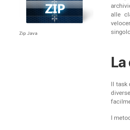
archiv
alle c
veloce
singolo
Zip Java
La 
Il task
divers
facilme
I metod