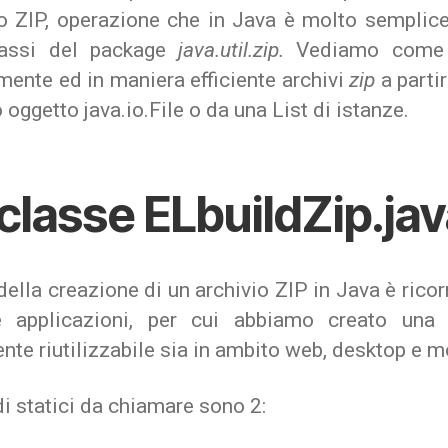
io ZIP, operazione che in Java è molto semplice
lassi del package
java.util.zip.
Vediamo come 
mente ed in maniera efficiente archivi
zip
a parti
 oggetto java.io.File o da una List di istanze.
classe ELbuildZip.ja
 della creazione di un archivio ZIP in Java è ricor
e applicazioni, per cui abbiamo creato una l
nte riutilizzabile sia in ambito web, desktop e m
i statici da chiamare sono 2: