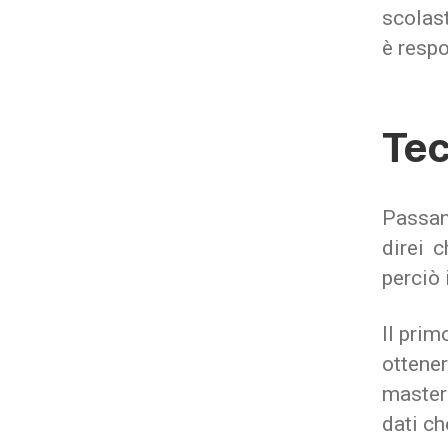
scolast
è respo
Tec
Passan
direi 
perciò 
Il prim
ottener
master
dati ch