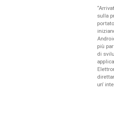
“Arriv
sulla 
portat
inizia
Android
più pa
di svil
applic
Elett
dirett
un’ int