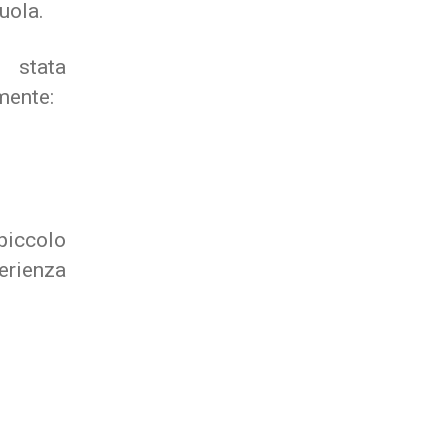
uola.
stata
mente:
piccolo
perienza