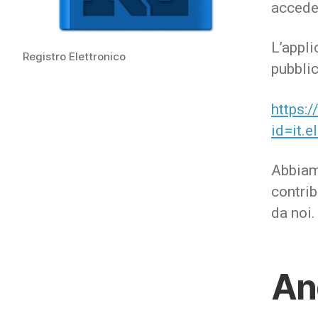
acceder
L’app
Registro Elettronico
pubblic
https:
id=it.e
Abbiam
contrib
da noi.
An