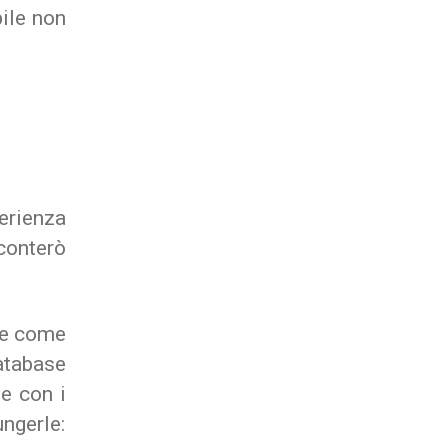
bile non
erienza
conterò
ire come
database
e con i
ungerle: