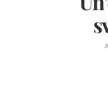
Un’
s
a