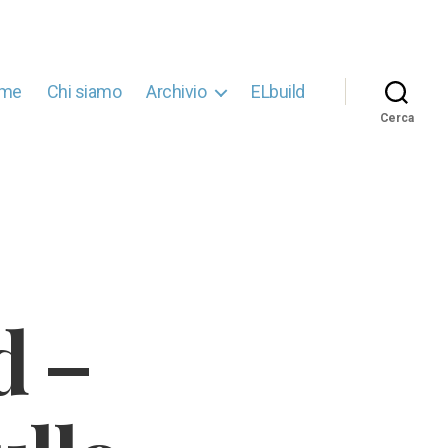
me
Chi siamo
Archivio
ELbuild
Cerca
d –