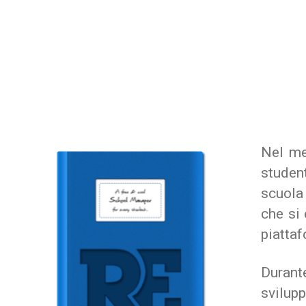
Nel me
student
scuola
che si 
piatta
Durant
svilupp