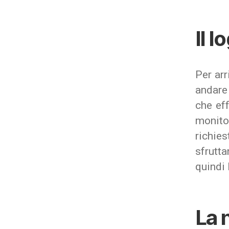
Il l
Per arr
andare
che eff
monito
richie
sfrutta
quindi 
La 