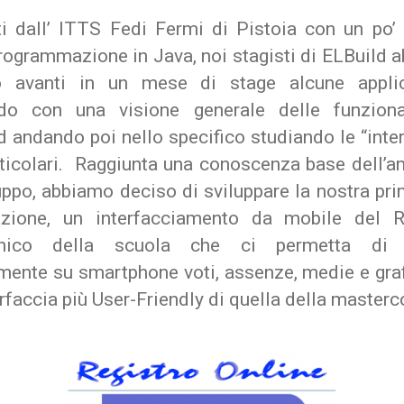
ati dall’ ITTS Fedi Fermi di Pistoia con un po’ 
programmazione in Java, noi stagisti di ELBuild 
o avanti in un mese di stage alcune applic
ndo con una visione generale delle funziona
 andando poi nello specifico studiando le “inte
rticolari. Raggiunta una conoscenza base dell’a
uppo, abbiamo deciso di sviluppare la nostra pr
azione, un interfacciamento da mobile del R
ronico della scuola che ci permetta di 
amente su smartphone voti, assenze, medie e graf
erfaccia più User-Friendly di quella della master