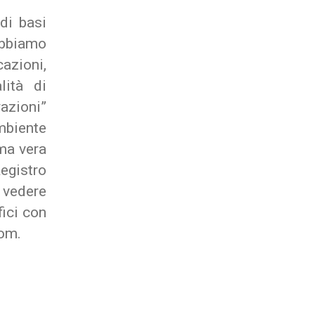
di basi
abbiamo
azioni,
lità di
razioni”
mbiente
ima vera
egistro
vedere
ici con
com.