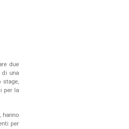
are due
, di una
 stage,
i per la
, hanno
enti per