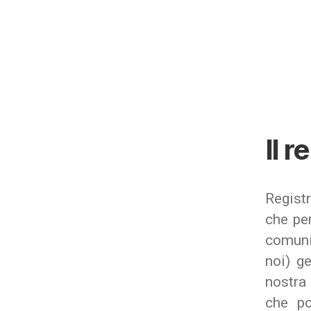
Il r
Regist
che per
comuni
noi) g
nostra 
che po