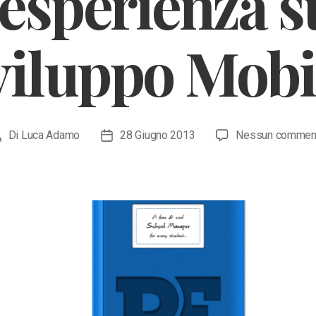
esperienza s
viluppo Mobi
Di
Luca Adamo
28 Giugno 2013
Nessun commen
Autore
Data
rticolo
dell'articolo