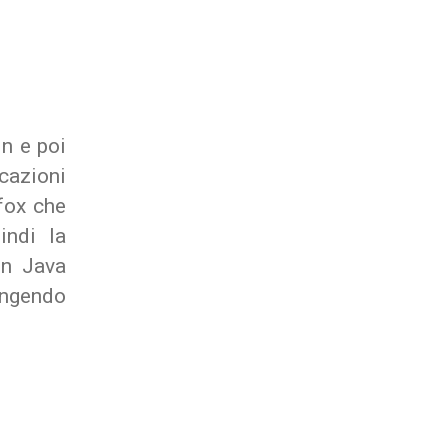
in e poi
cazioni
efox che
indi la
in Java
iungendo