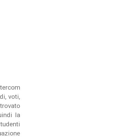
stercom
i, voti,
trovato
indi la
studenti
uazione