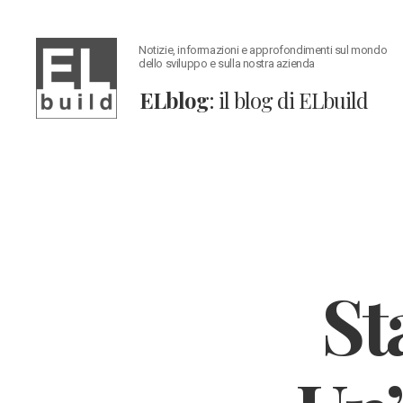
Notizie, informazioni e approfondimenti sul mondo
dello sviluppo e sulla nostra azienda
ELblog
: il blog di ELbuild
ELblog:
Il
blog
di
ELbuild
St