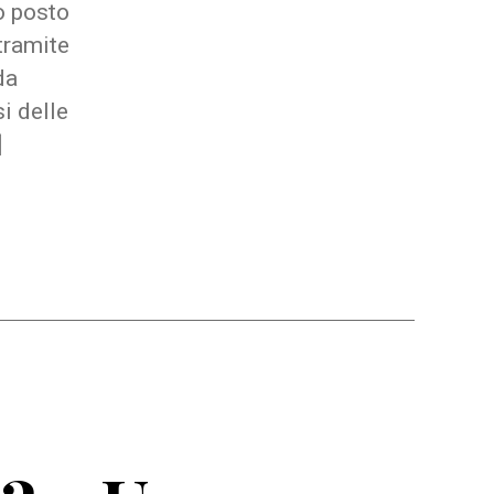
o posto
tramite
da
i delle
]