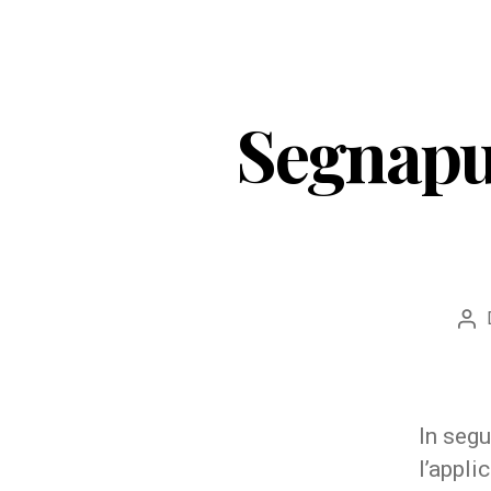
Segnapun
Aut
art
In seg
l’appli