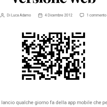
Di
Luca Adamo
4 Dicembre 2012
1 commento
Autore
Data
articolo
dell'articolo
 lancio qualche giorno fa della app mobile che p