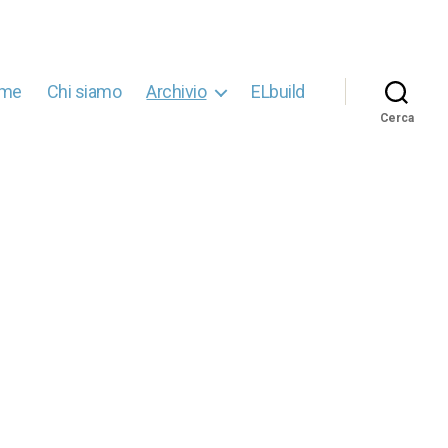
me
Chi siamo
Archivio
ELbuild
Cerca