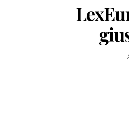
LexEur
giu