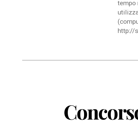
tempo n
utilizz
(comput
http:/
Concorso