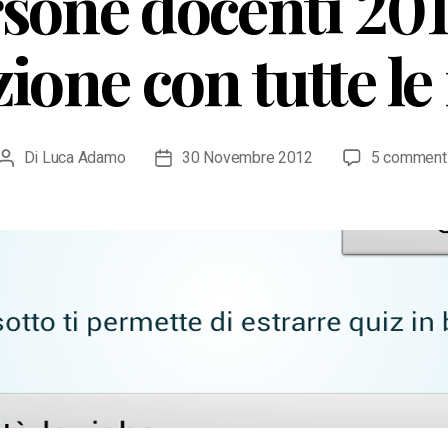
sone docenti 201
ione con tutte le
Di
Luca Adamo
30 Novembre 2012
5 comment
Autore
Data
articolo
dell'articolo