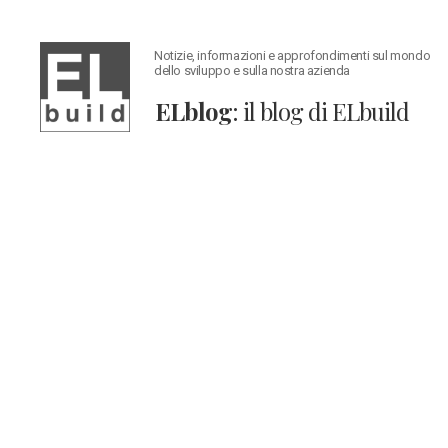
Notizie, informazioni e approfondimenti sul mondo
dello sviluppo e sulla nostra azienda
ELblog
: il blog di ELbuild
ELblog:
Il
blog
di
ELbuild