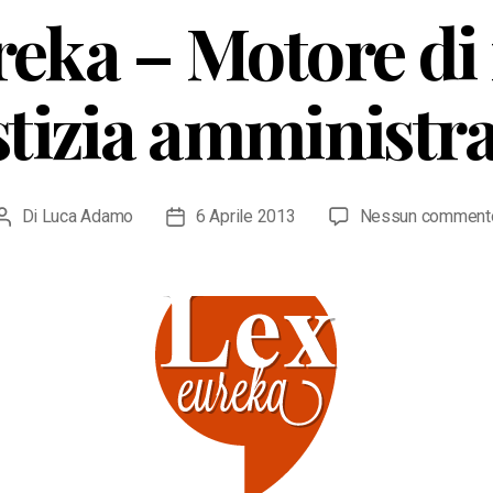
eka – Motore di 
stizia amministra
Di
Luca Adamo
6 Aprile 2013
Nessun comment
Autore
Data
articolo
dell'articolo