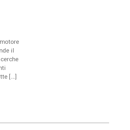
 motore
nde il
icerche
nti
tte […]