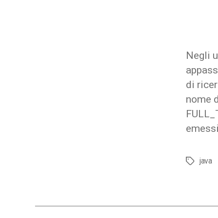
Negli 
appass
di rice
nome di
FULL_T
emessi 
java
Tag