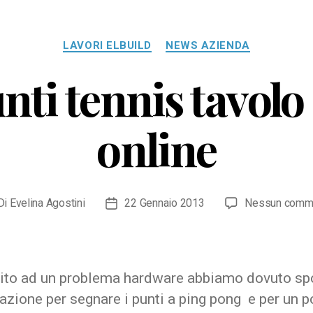
Categorie
LAVORI ELBUILD
NEWS AZIENDA
ti tennis tavolo
online
Di
Evelina Agostini
22 Gennaio 2013
Nessun comm
ore
Data
icolo
dell'articolo
uito ad un problema hardware abbiamo dovuto sp
cazione per segnare i punti a ping pong e per un po