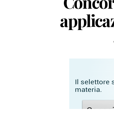
Concor
applicaz