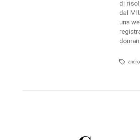
di riso
dal MI
una we
registr
domande
andro
Tag