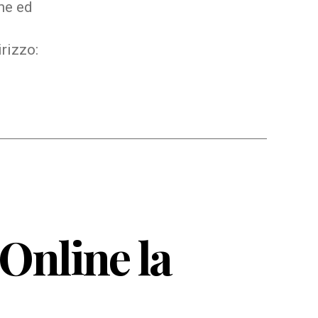
ine ed
irizzo:
Online la