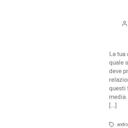
A
ar
La tua 
quale s
deve pr
relazio
questi 
media. 
[…]
andro
Tag