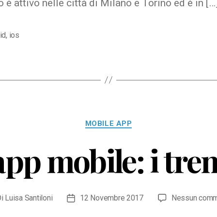
o è attivo nelle città di Milano e Torino ed è in […
id
,
ios
Categorie
MOBILE APP
pp mobile: i tre
Di
Luisa Santiloni
12 Novembre 2017
Nessun comm
ore
Data
colo
dell'articolo