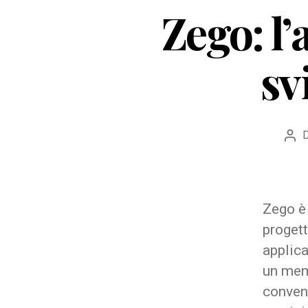
Zego: l
sv
Aut
arti
Zego è 
progett
applica
un mem
conveni