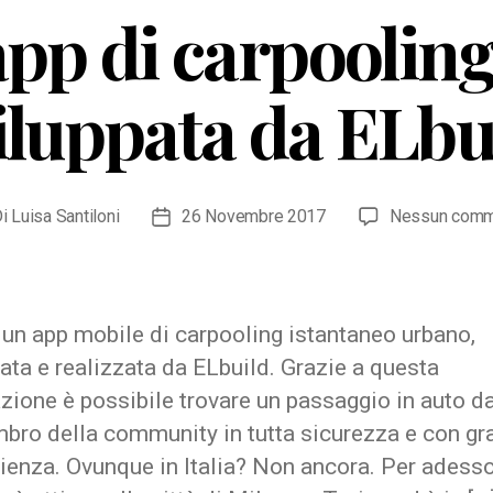
’app di carpoolin
iluppata da ELbu
Di
Luisa Santiloni
26 Novembre 2017
Nessun comm
ore
Data
colo
dell'articolo
un app mobile di carpooling istantaneo urbano,
ata e realizzata da ELbuild. Grazie a questa
zione è possibile trovare un passaggio in auto d
bro della community in tutta sicurezza e con gr
enza. Ovunque in Italia? Non ancora. Per adesso