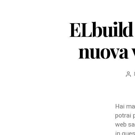
ELbuild 
nuova 
Aut
art
Hai mai
potrai 
web sar
in ques