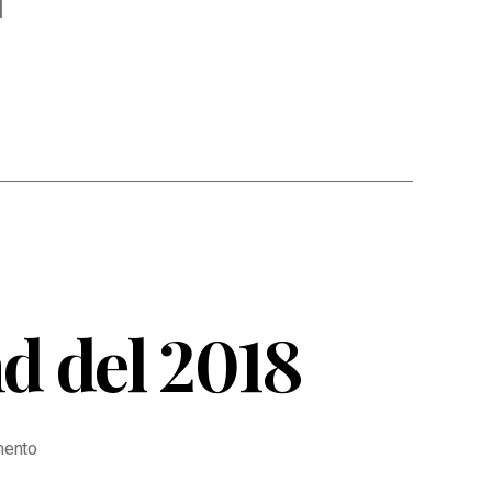
]
nd del 2018
su
ento
Sviluppo