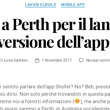
Categorie
LAVORI ELBUILD
MOBILE APP
a Perth per il lan
versione dell’app
Di
Luisa Santiloni
1 Novembre 2017
Nessun comm
ore
Data
icolo
dell'articolo
 sentito parlare dell’app Shofer? No? Beh, prest
più dirlo. Non solo perché trovandoti in questa p
emo noi a fornirti informazioni (
), ma anche 
ti giorni saremo a Perth, in Australia occidentale,