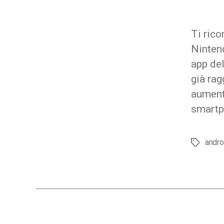
Ti ric
Nintend
app del
già rag
aument
smartp
andro
Tag