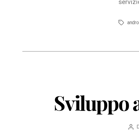
servizi
andro
Tag
Sviluppo a
Aut
arti