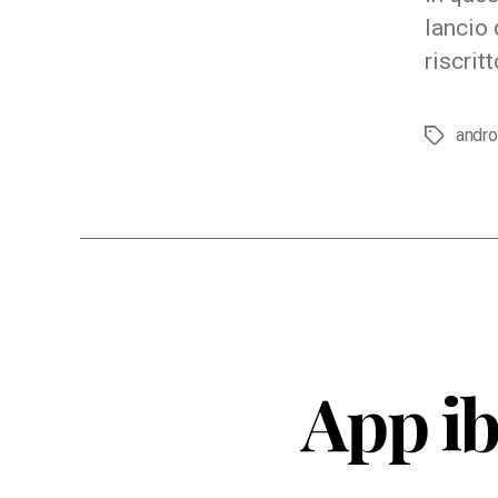
lancio 
riscrit
andro
Tag
App ib