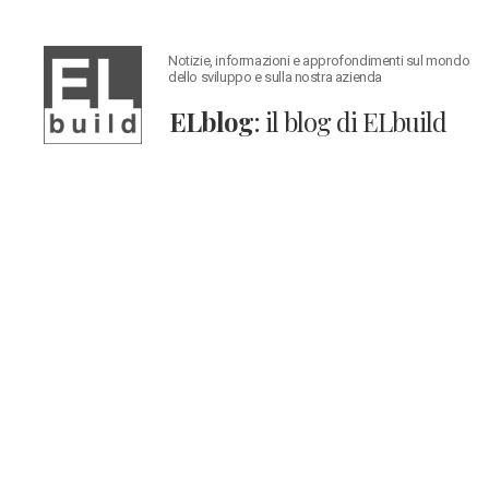
Notizie, informazioni e approfondimenti sul mondo
dello sviluppo e sulla nostra azienda
ELblog
: il blog di ELbuild
ELblog:
Il
blog
di
ELbuild