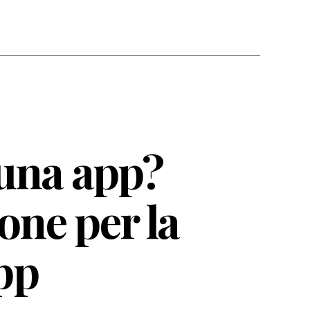
 una app?
ione per la
pp