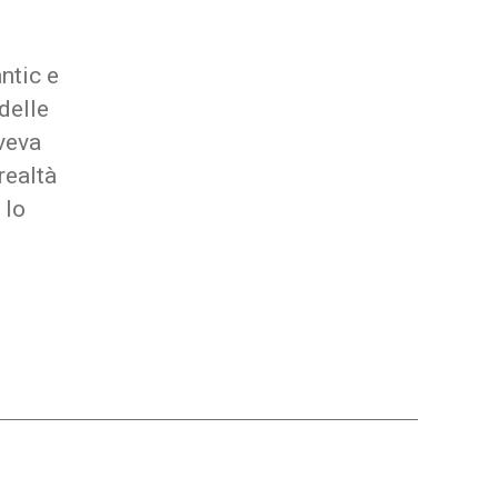
app
mobile:
i
ntic e
trend
delle
del
aveva
2018
realtà
 lo