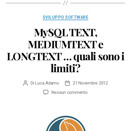
Categorie
SVILUPPO SOFTWARE
MySQL TEXT,
MEDIUMTEXT e
LONGTEXT … quali sono i
limiti?
Di
Luca Adamo
21 Novembre 2012
Autore
Data
articolo
dell'articolo
su
Nessun commento
MySQL
TEXT,
MEDIUMTEXT
e
LONGTEXT
…