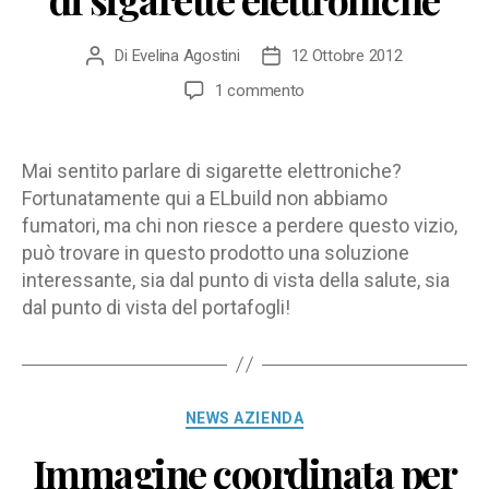
Di
Evelina Agostini
12 Ottobre 2012
Autore
Data
articolo
dell'articolo
su
1 commento
Realizzazione
materiale
multimediale
Mai sentito parlare di sigarette elettroniche?
per
Fortunatamente qui a ELbuild non abbiamo
negozio
fumatori, ma chi non riesce a perdere questo vizio,
di
può trovare in questo prodotto una soluzione
sigarette
interessante, sia dal punto di vista della salute, sia
elettroniche
dal punto di vista del portafogli!
Categorie
NEWS AZIENDA
Immagine coordinata per