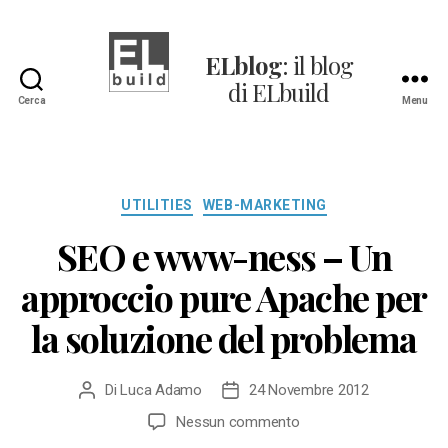
ELblog
: il blog
di ELbuild
ELblog:
Cerca
Menu
Il
blog
di
Categorie
ELbuild
UTILITIES
WEB-MARKETING
SEO e www-ness – Un
approccio pure Apache per
la soluzione del problema
Di
Luca Adamo
24 Novembre 2012
Autore
Data
articolo
dell'articolo
su
Nessun commento
SEO