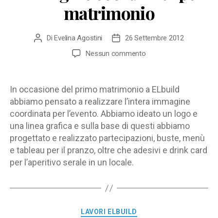
matrimonio
Di
Evelina Agostini
26 Settembre 2012
Autore
Data
articolo
dell'articolo
su
Nessun commento
Immagine
coordinata
per
In occasione del primo matrimonio a ELbuild
matrimonio
abbiamo pensato a realizzare l’intera immagine
coordinata per l’evento. Abbiamo ideato un logo e
una linea grafica e sulla base di questi abbiamo
progettato e realizzato partecipazioni, buste, menù
e tableau per il pranzo, oltre che adesivi e drink card
per l’aperitivo serale in un locale.
Categorie
LAVORI ELBUILD