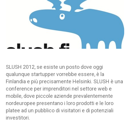
|
SLUSH
2012
|
Jolla
–
21/22
Novembre
2012
|
The
SLUSH 2012, se esiste un posto dove oggi
place
qualunque startupper vorrebbe essere, è la
to
Finlandia e più precisamente Helsinki. SLUSH è una
be
conference per imprenditori nel settore web e
mobile, dove piccole aziende prevalentemente
nordeuropee presentano i loro prodotti e le loro
platee ad un pubblico di visitatori e di potenziali
investitori.