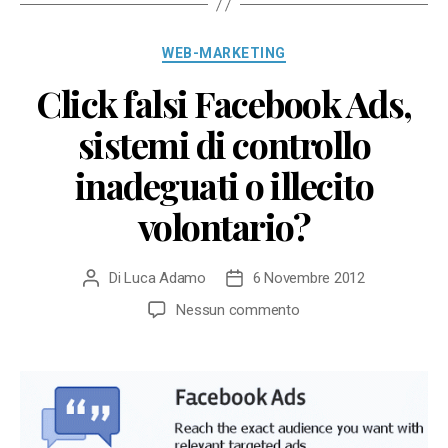
Categorie
WEB-MARKETING
Click falsi Facebook Ads,
sistemi di controllo
inadeguati o illecito
volontario?
Di
Luca Adamo
6 Novembre 2012
Autore
Data
articolo
dell'articolo
su
Nessun commento
Click
falsi
Facebook
Ads,
sistemi
di