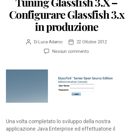
Tuning Glassfish 3.X –
Configurare Glassfish 3.x
in produzione
Di
Luca Adamo
22 Ottobre 2012
Autore
Data
articolo
dell'articolo
su
Nessun commento
Tuning
Glassfish
3.X
–
Configurare
Glassfish
3.x
in
produzione
Una volta completato lo sviluppo della nostra
applicazione Java Enterprise ed effettuatone il