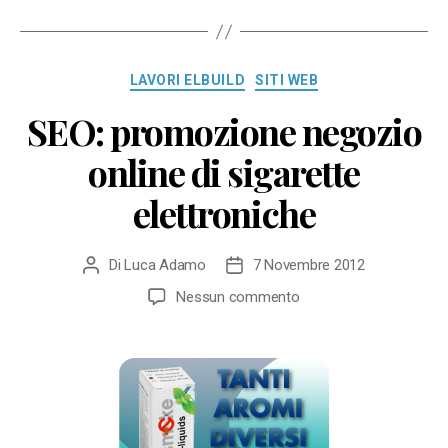
Categorie
LAVORI ELBUILD
SITI WEB
SEO: promozione negozio
online di sigarette
elettroniche
Di
Luca Adamo
7 Novembre 2012
Autore
Data
articolo
dell'articolo
su
Nessun commento
SEO:
promozione
negozio
online
di
sigarette