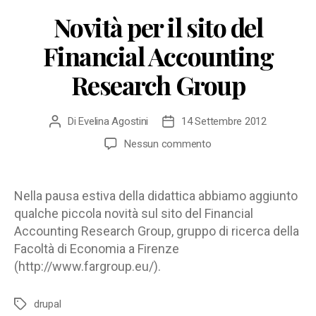
Novità per il sito del
Financial Accounting
Research Group
Di
Evelina Agostini
14 Settembre 2012
Autore
Data
articolo
dell'articolo
su
Nessun commento
Novità
per
il
Nella pausa estiva della didattica abbiamo aggiunto
sito
qualche piccola novità sul sito del Financial
del
Accounting Research Group, gruppo di ricerca della
Financial
Facoltà di Economia a Firenze
Accounting
(http://www.fargroup.eu/).
Research
Group
drupal
Tag