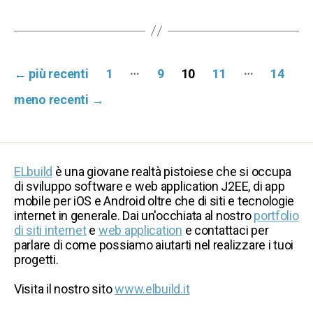
Paginazione
…
…
←
più recenti
1
9
10
11
14
degli
meno recenti
→
articoli
ELbuild
è una giovane realtà pistoiese che si occupa
di sviluppo software e web application J2EE, di app
mobile per iOS e Android oltre che di siti e tecnologie
internet in generale. Dai un'occhiata al nostro
portfolio
di siti internet
e
web application
e contattaci per
parlare di come possiamo aiutarti nel realizzare i tuoi
progetti.
Visita il nostro sito
www.elbuild.it