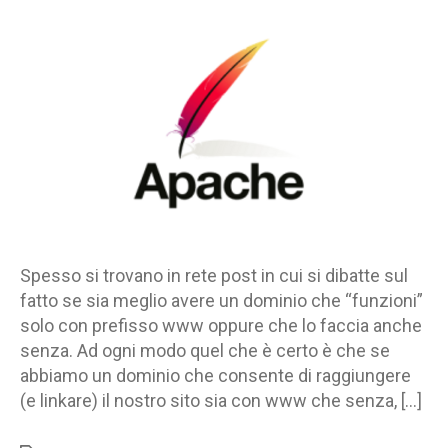
e
www-
ness
–
Un
approccio
pure
Apache
per
la
soluzione
del
Spesso si trovano in rete post in cui si dibatte sul
problema
fatto se sia meglio avere un dominio che “funzioni”
solo con prefisso www oppure che lo faccia anche
senza. Ad ogni modo quel che è certo è che se
abbiamo un dominio che consente di raggiungere
(e linkare) il nostro sito sia con www che senza, […]