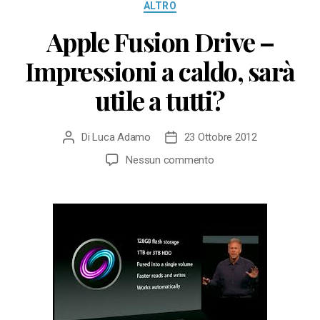
Categorie
ALTRO
Apple Fusion Drive –
Impressioni a caldo, sarà
utile a tutti?
Di
Luca Adamo
23 Ottobre 2012
Autore
Data
articolo
dell'articolo
su
Nessun commento
Apple
Fusion
Drive
–
Impressioni
a
caldo,
sarà
utile
a