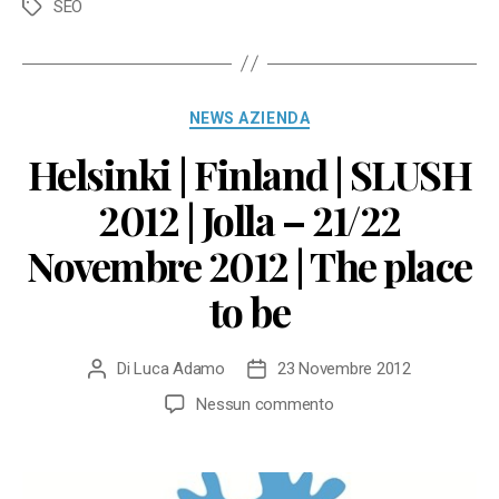
SEO
Tag
Categorie
NEWS AZIENDA
Helsinki | Finland | SLUSH
2012 | Jolla – 21/22
Novembre 2012 | The place
to be
Di
Luca Adamo
23 Novembre 2012
Autore
Data
articolo
dell'articolo
su
Nessun commento
Helsinki
|
Finland