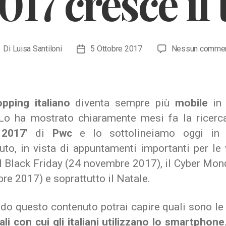
017 cresce il
Di
Luisa Santiloni
5 Ottobre 2017
Nessun comme
utore
Data
ticolo
dell'articolo
pping italiano
diventa sempre più
mobile
in 
 Lo ha mostrato chiaramente mesi fa la ricerca
 2017
’ di
Pwc
e lo sottolineiamo oggi in 
uto, in vista di appuntamenti importanti per le
l Black Friday (24 novembre 2017), il Cyber Mon
e 2017) e soprattutto il Natale.
do questo contenuto potrai capire quali sono l
ali con cui gli italiani utilizzano lo smartphone