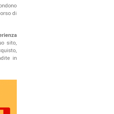
spondono
corso di
erienza
o sito,
quisto,
dite in