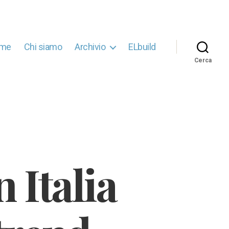
me
Chi siamo
Archivio
ELbuild
Cerca
 Italia