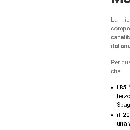
La ric
compor
canalit
italiani
Per qua
che:
l’
85 
terz
Spag
il
20
una 