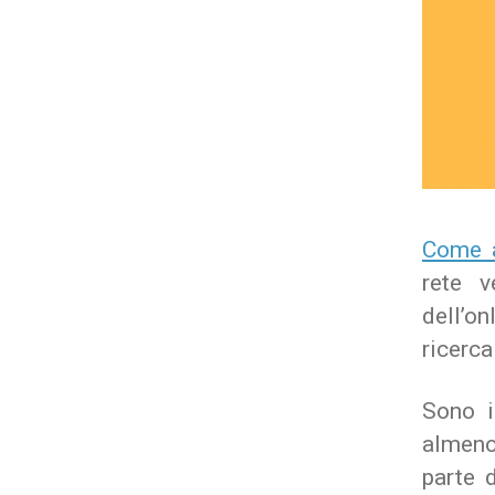
Come a
rete v
dell’o
ricerca
Sono i
almeno
parte d