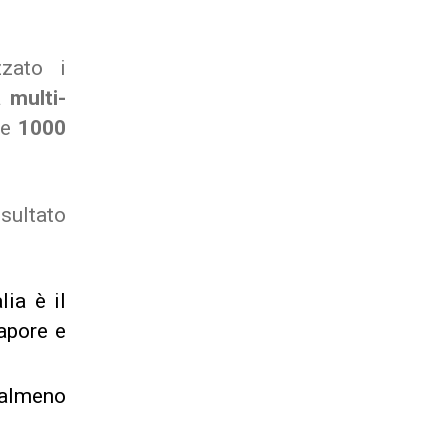
zato i
 multi-
re
1000
isultato
lia è il
apore e
almeno