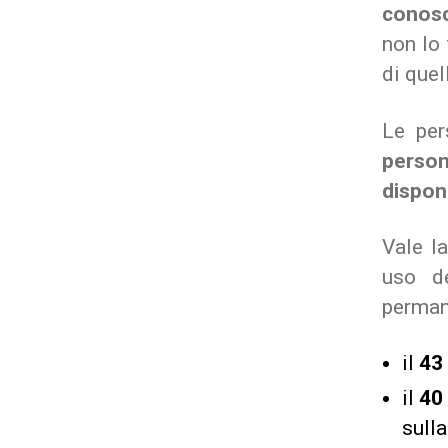
conosc
non lo 
di quel
Le per
person
disponi
Vale l
uso de
perman
il
43
il
40
sull