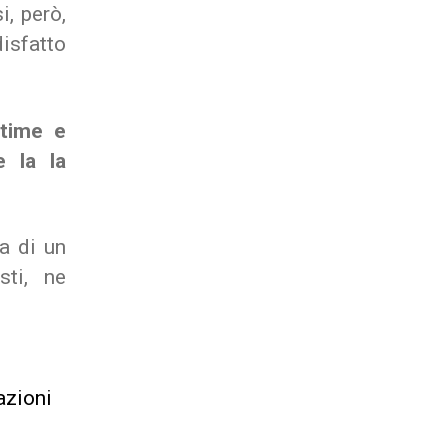
i, però,
disfatto
-time e
e la la
a di un
sti, ne
azioni