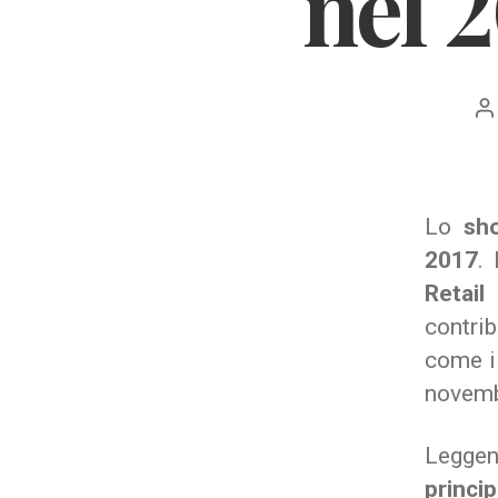
nel 2
A
ar
Lo
sho
2017
.
Retail
contrib
come i
novembr
Leggen
princip