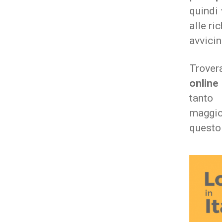
quindi 
alle ri
avvicin
Trover
online
tanto 
maggio
questo