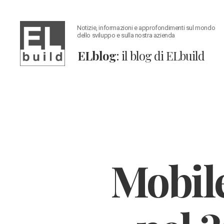
Notizie, informazioni e approfondimenti sul mondo
dello sviluppo e sulla nostra azienda
ELblog
: il blog di ELbuild
ELblog:
Il
blog
di
ELbuild
Mobile