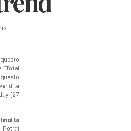
 trend
su
nto
Mobile
shopping:
in
Italia
questo
nel
 ‘
Total
2017
questo
cresce
il
 vendite
trend
day (27
e
finalità
. Potrai