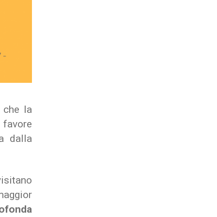
e che la
 favore
a dalla
isitano
maggior
rofonda