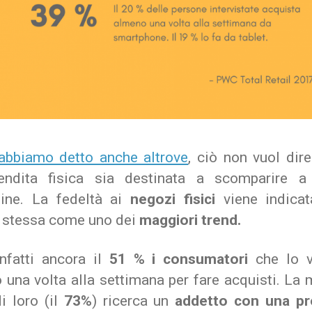
bbiamo detto anche altrove
, ciò non vuol dir
endita fisica sia destinata a scomparire a
nline. La fedeltà ai
negozi fisici
viene indicat
stessa come uno dei
maggiori trend.
nfatti ancora il
51 % i consumatori
che lo v
 una volta alla settimana per fare acquisti.
La 
i loro (il
73%
) ricerca un
addetto con una p