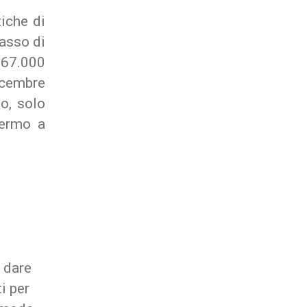
tiche di
tasso di
267.000
dicembre
o, solo
hermo a
i dare
i per