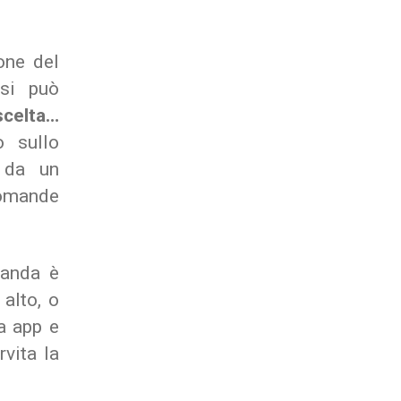
one del
 si può
scelta…
o sullo
 da un
domande
manda è
 alto, o
a app e
vita la