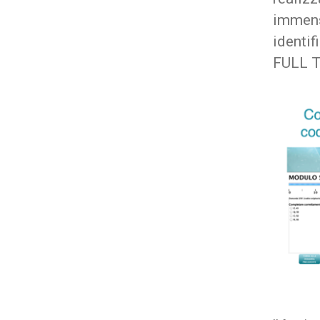
immens
identi
FULL T