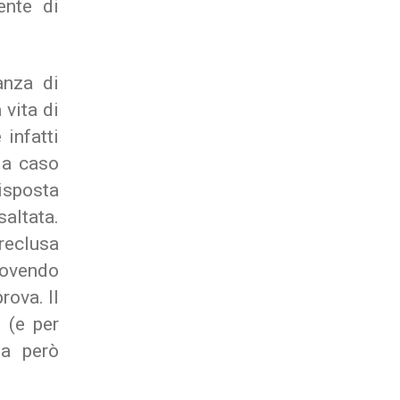
nte di
anza di
 vita di
infatti
 a caso
risposta
saltata.
reclusa
dovendo
rova. Il
 (e per
ia però