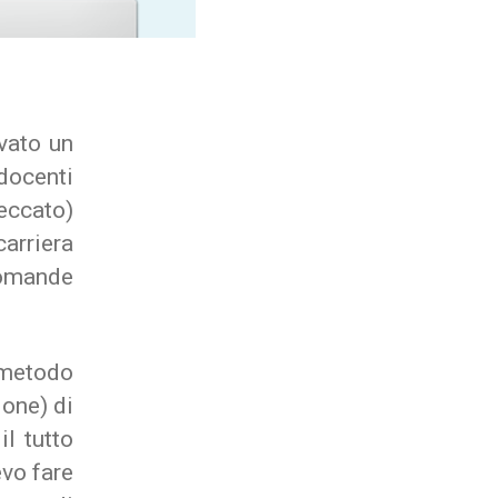
vato un
docenti
eccato)
carriera
domande
 metodo
ione) di
l tutto
evo fare