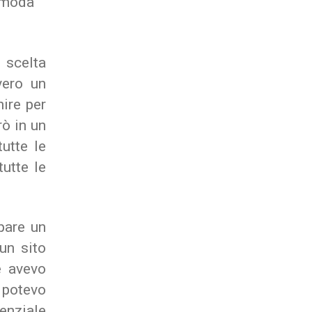
comoda
 scelta
vero un
nire per
ò in un
tutte le
utte le
pare un
un sito
e avevo
 potevo
enziale