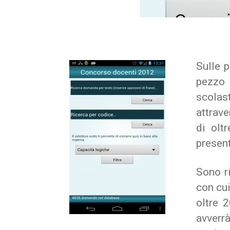
Sulle 
pezzo 
scolas
attrave
di olt
present
Sono r
con cui
oltre 
avverrà