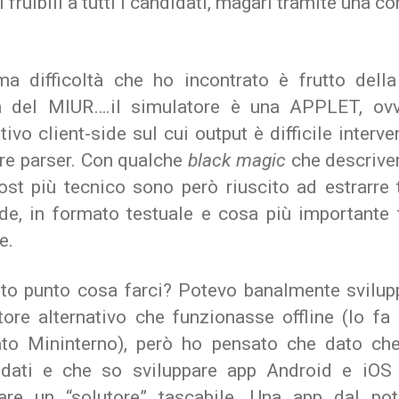
i fruibili a tutti i candidati, magari tramite una 
ma difficoltà che ho incontrato è frutto della
a del MIUR….il simulatore è una APPLET, ov
tivo client-side sul cui output è difficile interve
ire parser. Con qualche
black magic
che descriver
ost più tecnico sono però riuscito ad estrarre 
e, in formato testuale e cosa più importante t
e.
to punto cosa farci? Potevo banalmente svilup
tore alternativo che funzionasse offline (lo fa 
to Mininterno), però ho pensato che dato ch
i dati e che so sviluppare app Android e iOS
zare un “solutore” tascabile. Una app dal pot