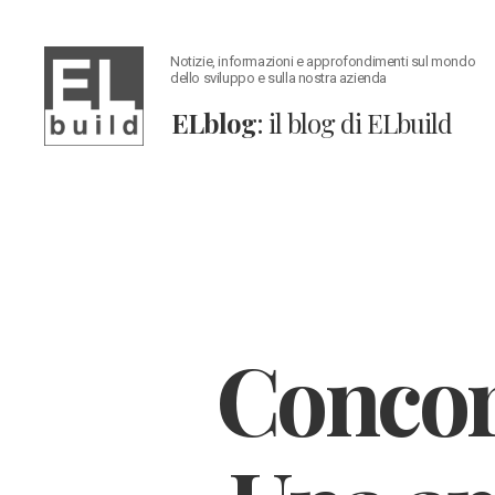
Notizie, informazioni e approfondimenti sul mondo
dello sviluppo e sulla nostra azienda
ELblog
: il blog di ELbuild
ELblog:
Il
blog
di
ELbuild
Concor