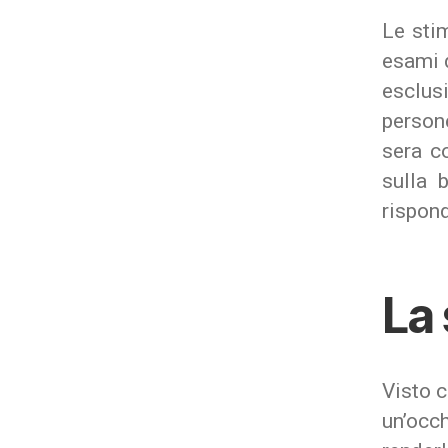
Le stim
esami d
esclus
persone
sera c
sulla 
rispon
La
Visto c
un’occh