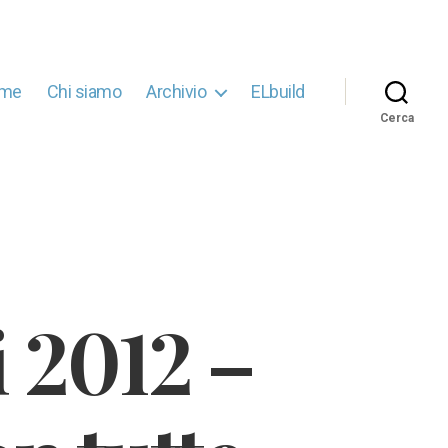
me
Chi siamo
Archivio
ELbuild
Cerca
 2012 –