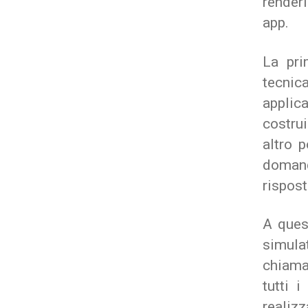
renderl
app.
La pri
tecnic
applica
costru
altro p
domand
rispost
A ques
simula
chiama
tutti 
realiz