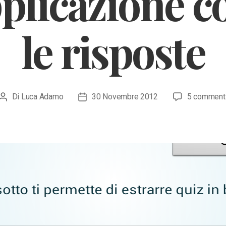
plicazione co
le risposte
Di
Luca Adamo
30 Novembre 2012
5 comment
Autore
Data
articolo
dell'articolo