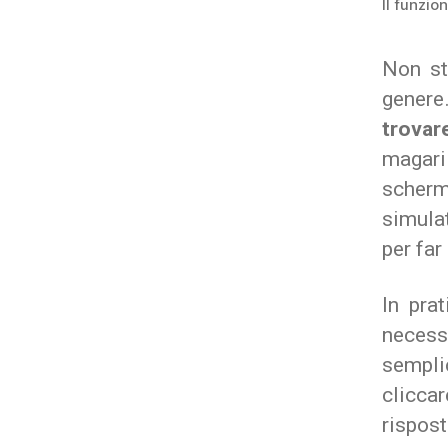
Il funzi
Non st
genere
trovar
magari
scher
simula
per far
In pra
necessa
sempli
clicca
rispost